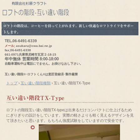
ロフトの階段は、コーヒーを持って上がれます。新しい快適なロフトライフをサポー
トします。
TEL.
06-6491-6339
メール
; asukaru@cwa.bai.ne.jp
fax;06-6491-6338
661-0971兵庫県尼崎市瓦宮２-18-15
年中無休 営業時間 8:00-18:00
自動車運転中は電話にでません。お掛けなおし下さい。
互い違い階段®･ロフトくん®は意匠登録済･製作厳禁
トップ
›
互い違い階段種類
›
互い違い階段TX-Type
互い違い階段TX-Type
ロフトの階段互い違い階段TX-typeは出来るだけコンパクトに仕上げるため
にぎりぎりの設計をしています。実際の軽さよりも軽く見えるデザインを見
て頂きたいと思います。もちろん強度試験をしていますので安全です。