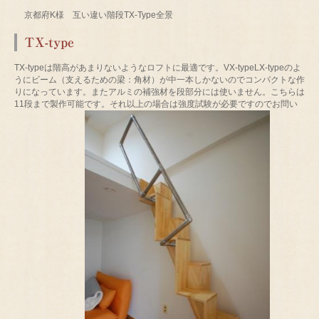
京都府K様 互い違い階段TX-Type全景
TX-type
TX-typeは階高があまりないようなロフトに最適です。VX-typeLX-typeのよ
うにビーム（支えるための梁：角材）が中一本しかないのでコンパクトな作
りになっています。またアルミの補強材を段部分には使いません。こちらは
11段まで製作可能です。それ以上の場合は強度試験が必要ですのでお問い