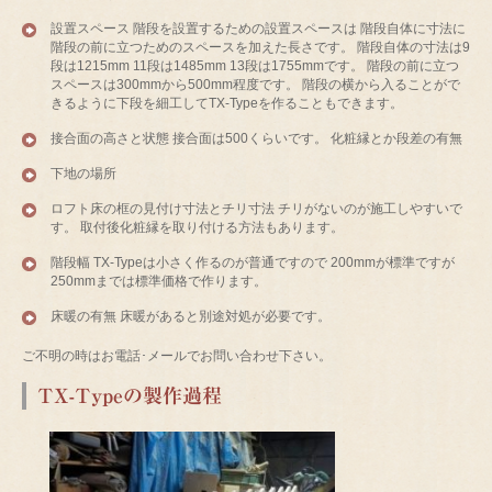
設置スペース 階段を設置するための設置スペースは 階段自体に寸法に
階段の前に立つためのスペースを加えた長さです。 階段自体の寸法は9
段は1215mm 11段は1485mm 13段は1755mmです。 階段の前に立つ
スペースは300mmから500mm程度です。 階段の横から入ることがで
きるように下段を細工してTX-Typeを作ることもできます。
接合面の高さと状態 接合面は500くらいです。 化粧縁とか段差の有無
下地の場所
ロフト床の框の見付け寸法とチリ寸法 チリがないのが施工しやすいで
す。 取付後化粧縁を取り付ける方法もあります。
階段幅 TX-Typeは小さく作るのが普通ですので 200mmが標準ですが
250mmまでは標準価格で作ります。
床暖の有無 床暖があると別途対処が必要です。
ご不明の時はお電話･メールでお問い合わせ下さい。
TX-Typeの製作過程