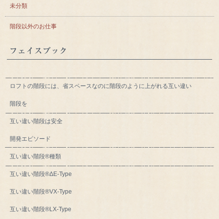
未分類
階段以外のお仕事
フェイスブック
ロフトの階段には、省スペースなのに階段のように上がれる互い違い
階段を
互い違い階段は安全
開発エピソード
互い違い階段®種類
互い違い階段®ΔE-Type
互い違い階段®VX-Type
互い違い階段®LX-Type