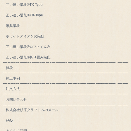
互い違い階段®TX-Type
互い違い階段®YX-Type
家具階段
ホワイトアイアンの階段
互い違い階段®ロフトくん®
互い違い階段®折り畳み階段
値段
施工事例
注文方法
お問い合わせ
株式会社杉原クラフトへのメール
FAQ