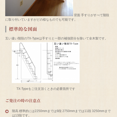
背面 手すりがすべて階段
に取り付いていますがどの様なものでも可能です。
標準的な図面
互い違い階段のTX-Typeは手すりと一部の補強部分を除いて全木製です。
TX-Typeをご注文頂くときの必要箇所です
ご発注の時の注意点
階高 標準的には2250mmまでは9段 2750mmまでは11段 3250mmまで
は13段です。