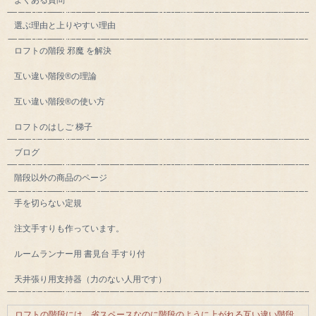
よくある質問
選ぶ理由と上りやすい理由
ロフトの階段 邪魔 を解決
互い違い階段®の理論
互い違い階段®の使い方
ロフトのはしご 梯子
ブログ
階段以外の商品のページ
手を切らない定規
注文手すりも作っています。
ルームランナー用 書見台 手すり付
天井張り用支持器（力のない人用です）
ロフトの階段には、省スペースなのに階段のように上がれる互い違い階段