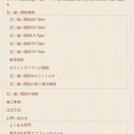
を
互い違い階段種類
互い違い階段ΔE-Type
互い違い階段VX-Type
互い違い階段LX-Type
互い違い階段TX-Type
互い違い階段YX-Type
家具階段
ホワイトアイアンの階段
互い違い階段®ロフトくん®
互い違い階段の折り畳み階段
互い違い階段の値段
施工事例
注文方法
お問い合わせ
よくある質問
株式会社杉原クラフトへのメール