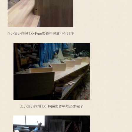
互い違い階段TXｰType製作中段取り付け後
互い違い階段TXｰType製作中埋め木完了