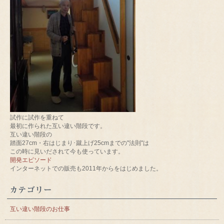
試作に試作を重ねて
最初に作られた互い違い階段です。
互い違い階段の
踏面27cm・右はじまり･蹴上げ25cmまでの"法則"は
この時に見いだされて今も使っています。
開発エピソード
インターネットでの販売も2011年からをはじめました。
カテゴリー
互い違い階段のお仕事