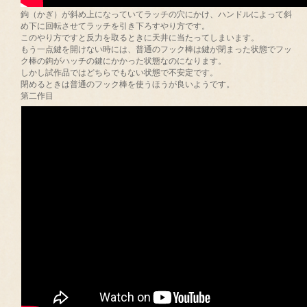
鉤（かぎ）が斜め上になっていてラッチの穴にかけ、ハンドルによって斜
め下に回転させてラッチを引き下ろすやり方です。
このやり方ですと反力を取るときに天井に当たってしまいます。
もう一点鍵を開けない時には、普通のフック棒は鍵が閉まった状態でフッ
ク棒の鉤がハッチの鍵にかかった状態なのになります。
しかし試作品ではどちらでもない状態で不安定です。
閉めるときは普通のフック棒を使うほうが良いようです。
第二作目