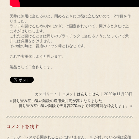
天井に無用に当たるのと、閉めるときには役に立たないので、2作目を作
りました。
ラッチを開けるための鉤（かぎ）は固定されていて、開けるときだけ上
に木がせり出します。
これだと開けるときは周りのプラスチックに当たるようになっていて天
井には負担をかけません。
その他の時は、普通のフック棒とおなじです。
これで実用化しようと思います。
製品として二台作ります。
カテゴリー：｜
コメントはありません
｜ 2020年11月28日
«
折り畳み互い違い階段の適用天井高が高くなりました。
折り畳み互い違い階段で天井高270㎝まで対応可能な枠あります。
»
コメントを残す
メールアドレスが公開されることはありません。
※
が付いている欄は必須