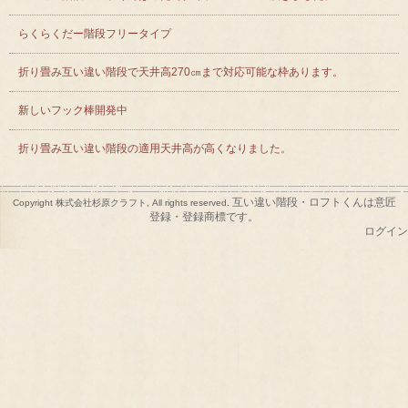
らくらくだー階段フリータイプ
折り畳み互い違い階段で天井高270㎝まで対応可能な枠あります。
新しいフック棒開発中
折り畳み互い違い階段の適用天井高が高くなりました。
互い違い階段・ロフトくんは意匠
Copyright 株式会社杉原クラフト, All rights reserved.
登録・登録商標です。
ログイン