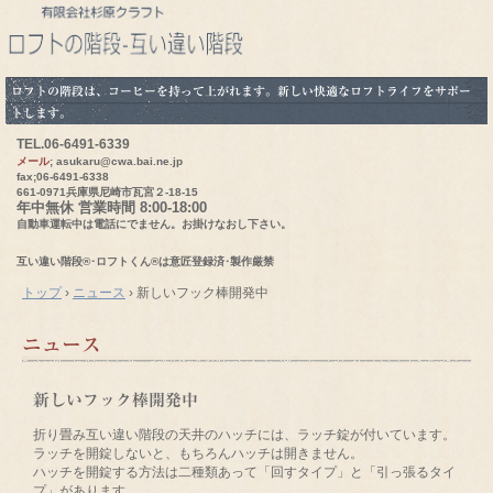
ロフトの階段は、コーヒーを持って上がれます。新しい快適なロフトライフをサポー
トします。
TEL.
06-6491-6339
メール
; asukaru@cwa.bai.ne.jp
fax;06-6491-6338
661-0971兵庫県尼崎市瓦宮２-18-15
年中無休 営業時間 8:00-18:00
自動車運転中は電話にでません。お掛けなおし下さい。
互い違い階段®･ロフトくん®は意匠登録済･製作厳禁
トップ
›
ニュース
›
新しいフック棒開発中
ニュース
新しいフック棒開発中
折り畳み互い違い階段の天井のハッチには、ラッチ錠が付いています。
ラッチを開錠しないと、もちろんハッチは開きません。
ハッチを開錠する方法は二種類あって「回すタイプ」と「引っ張るタイ
プ」があります。