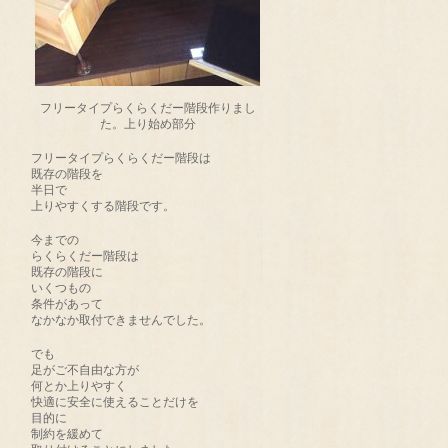
フリータイプらくらくだー階段作りまし
た。上り始め部分
フリータイプらくらくだー階段は
既存の階段を
半日で
上りやすくする階段です。
今までの
らくらくだー階段は
既存の階段に
いくつもの
条件があって
なかなか取付できませんでした。
でも
足がご不自由な方が
何とか上りやすく
快適に安全に使えることだけを
目的に
制約を緩めて