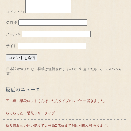
コメント
※
名前
※
メール
※
サイト
日本語が含まれない投稿は無視されますのでご注意ください。（スパム対
策）
最近のニュース
互い違い階段ロフトくんぱったんタイプのレビュー届きました。
らくらくだー階段フリータイプ
折り畳み互い違い階段で天井高270㎝まで対応可能な枠あります。