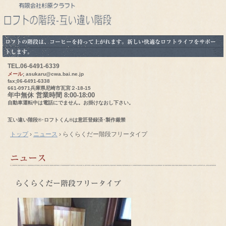
ロフトの階段は、コーヒーを持って上がれます。新しい快適なロフトライフをサポー
トします。
TEL.
06-6491-6339
メール
; asukaru@cwa.bai.ne.jp
fax;06-6491-6338
661-0971兵庫県尼崎市瓦宮２-18-15
年中無休 営業時間 8:00-18:00
自動車運転中は電話にでません。お掛けなおし下さい。
互い違い階段®･ロフトくん®は意匠登録済･製作厳禁
トップ
›
ニュース
›
らくらくだー階段フリータイプ
ニュース
らくらくだー階段フリータイプ